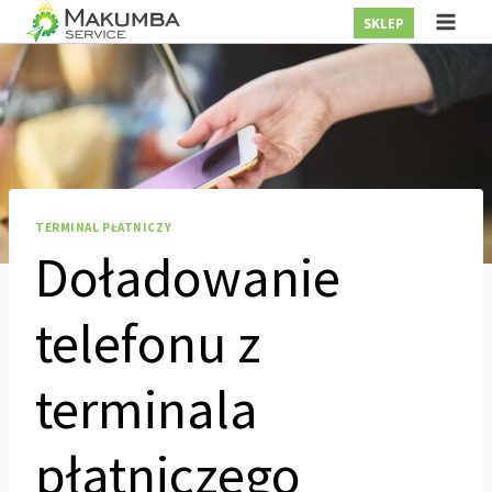
Przejdź
SKLEP
do
treści
TERMINAL PŁATNICZY
Doładowanie
telefonu z
terminala
płatniczego