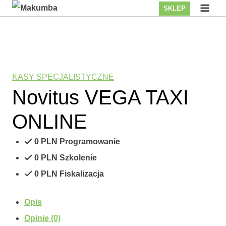
Przejdź
SKLEP
do
treści
KASY SPECJALISTYCZNE
Novitus VEGA TAXI
ONLINE
0 PLN Programowanie
0 PLN Szkolenie
0 PLN Fiskalizacja
Opis
Opinie (0)