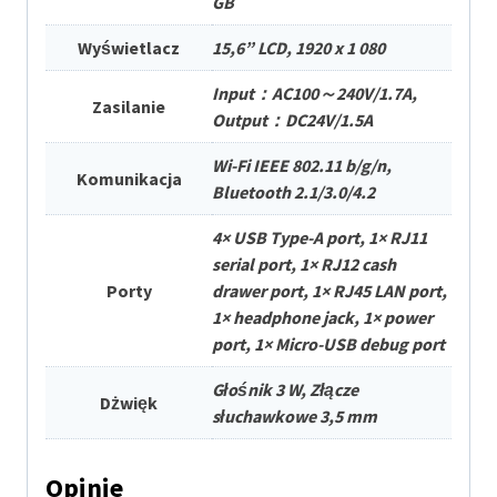
GB
Wyświetlacz
15,6” LCD, 1920 x 1 080
Input：AC100～240V/1.7A,
Zasilanie
Output：DC24V/1.5A
Wi-Fi IEEE 802.11 b/g/n,
Komunikacja
Bluetooth 2.1/3.0/4.2
4× USB Type-A port, 1× RJ11
serial port, 1× RJ12 cash
Porty
drawer port, 1× RJ45 LAN port,
1× headphone jack, 1× power
port, 1× Micro-USB debug port
Głośnik 3 W, Złącze
Dżwięk
słuchawkowe 3,5 mm
Opinie