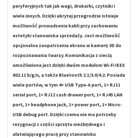
peryferyjnych tak jak wagi, drukarki, czytniki i
wiele innych. Dzięki ukrytej przegrodzie istnieje
możliwość prowadzenia kabli przy zachowaniu
estetyki stanowiska sprzedaży. Jest możliwość
opcjonalna zaopatrzenia ekranu w kamerę 3D do
rozpoznawania twarzy. Komunikacja z siecią
umożliwiona jest dzięki dwóm modułom Wi-Fi IEEE
802.11 b/g/n, a także Bluetooth 2.1/3.0/4.2. Posiada
wiele portów, w tym 4× USB Type-A port, 1× RJ11
serial port, 1× RJ12 cash drawer port, 1× RJ45 LAN
port, 1× headphone jack, 1× power port, 1× Micro-
USB debug port. Dzięki czemu nie ma potrzeby
rezygnacji z części sprzętu niezbędnego i
ułatwiającego pracę przy stanowisku