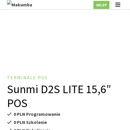
Przejdź
SKLEP
do
treści
TERMINALE POS
Sunmi D2S LITE 15,6″
POS
0 PLN Programowanie
0 PLN Szkolenie