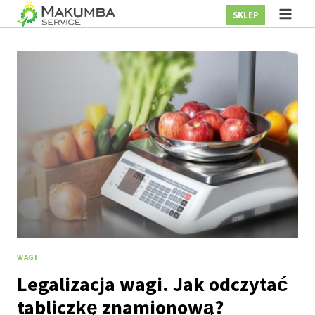
Przejdź
SKLEP
do
treści
WAGI
Legalizacja wagi. Jak odczytać
tabliczkę znamionową?