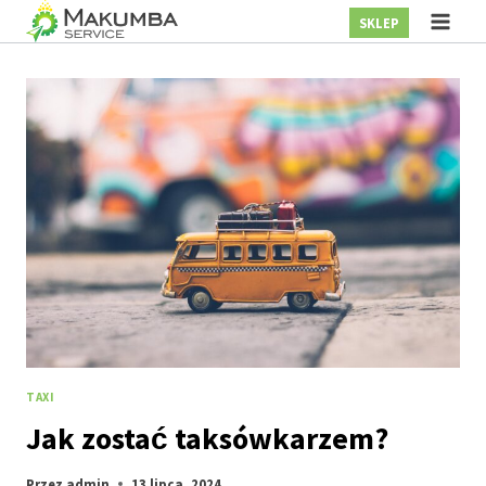
Przejdź
SKLEP
do
treści
TAXI
Jak zostać taksówkarzem?
Przez
admin
13 lipca, 2024